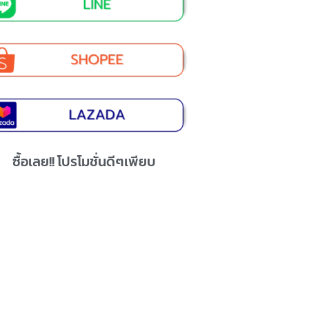
ซื้อเลย!! โปรโมชั่นดีๆเพียบ