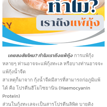
เคยสงสัยไหม? ทำไมเราถึงแพ้กุ้ง
การแพ้กุ้ง
หลายๆ ท่านอาจจะแพ้กุ้งทะเล หรือบางท่านอาจจะ
แพ้กุ้งน้ำจืด
สาเหตุก็มาจาก กุ้งน้ำจืดมีสารที่สามารถก่อภูมิแพ้
ได้ คือ โปรตีนฮีโมไซยานิน (Haemocyanin
Protein)
ส่วนในกุ้งทะเลจะเป็นสารโปรตีนลิพิด บายดิง